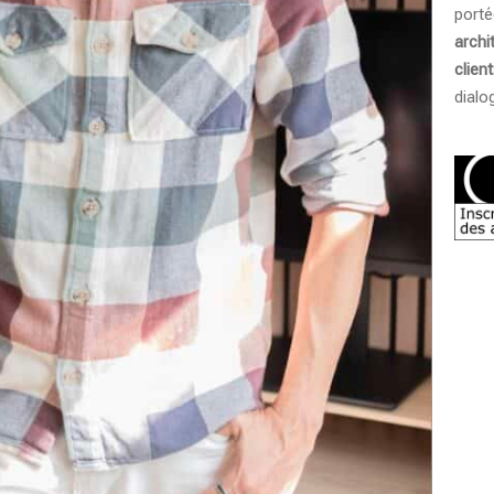
port
archi
clien
dialo