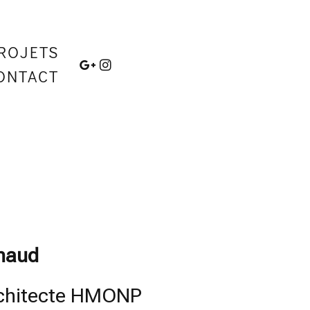
ROJETS
ONTACT
naud
chitecte HMONP