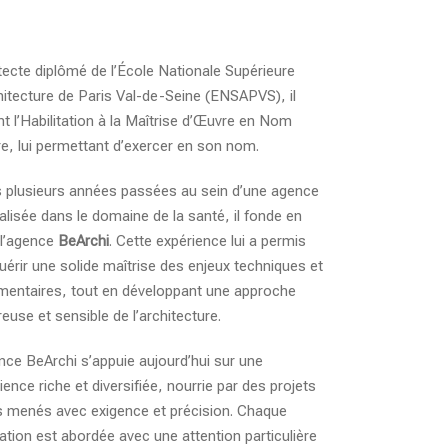
tecte diplômé de l’École Nationale Supérieure
hitecture de Paris Val-de-Seine (ENSAPVS), il
nt l’Habilitation à la Maîtrise d’Œuvre en Nom
e, lui permettant d’exercer en son nom.
 plusieurs années passées au sein d’une agence
alisée dans le domaine de la santé, il fonde en
 l’agence
BeArchi
. Cette expérience lui a permis
uérir une solide maîtrise des enjeux techniques et
mentaires, tout en développant une approche
reuse et sensible de l’architecture.
nce BeArchi s’appuie aujourd’hui sur une
ience riche et diversifiée, nourrie par des projets
s menés avec exigence et précision. Chaque
sation est abordée avec une attention particulière