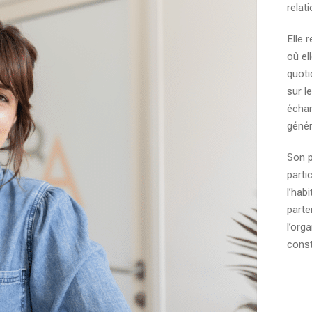
relat
Elle 
où el
quoti
sur l
échan
génér
Son p
parti
l’habi
parte
l’org
const