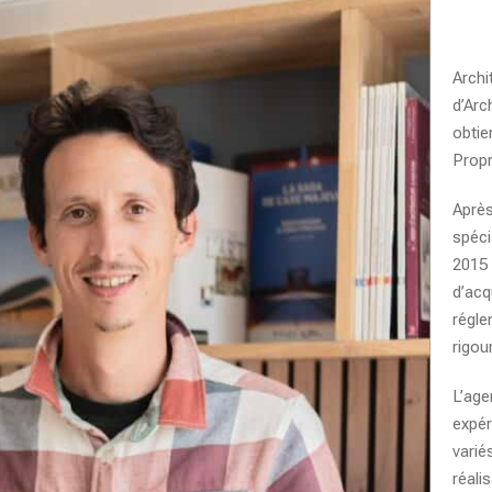
Archi
d’Arc
obtie
Propr
Après
spéci
2015
d’acq
régle
rigou
L’age
expér
varié
réali