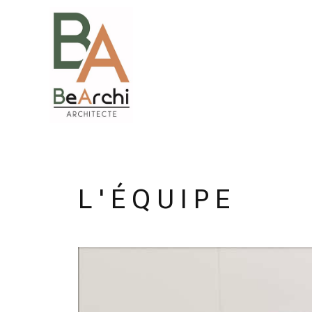
L ' É Q U I P E