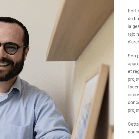
Fort 
du bâ
la ge
rejoi
d’arc
Son p
appro
et ré
proje
l’age
inter
conce
proje
Cette
conce