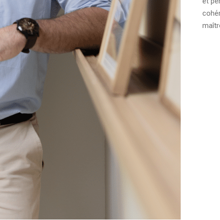
et pe
cohér
maîtr