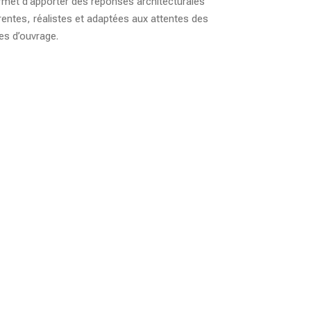
rmet d’apporter des réponses architecturales
entes, réalistes et adaptées aux attentes des
es d’ouvrage.